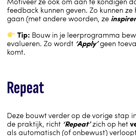
Motiveer ze ook om aan te kondigen dat
feedback kunnen geven. Zo kunnen ze 
gaan (met andere woorden, ze
inspire
Tip:
Bouw in je leerprogramma bewu
evalueren. Zo wordt
‘Apply’
geen toeva
komt.
Repeat
Deze bouwt verder op de vorige stap i
de praktijk, richt
‘Repeat’
zich op het
v
als automatisch (of onbewust) verloopt,